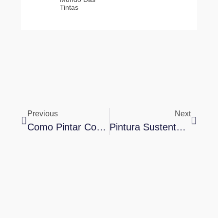
Tintas
Previous
Next
Como Pintar Como Um Profissional: Guia Completo De Técnicas, Materiais E Erros A Evitar
Pintura Sustentável: Tendências E Práticas Ecológicas No Mundo Das Tintas